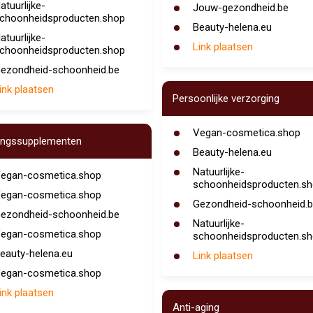
atuurlijke-
Jouw-gezondheid.be
choonheidsproducten.shop
Beauty-helena.eu
atuurlijke-
Link plaatsen
choonheidsproducten.shop
ezondheid-schoonheid.be
ink plaatsen
Persoonlijke verzorging
Vegan-cosmetica.shop
ingssupplementen
Beauty-helena.eu
Natuurlijke-
egan-cosmetica.shop
schoonheidsproducten.s
egan-cosmetica.shop
Gezondheid-schoonheid.b
ezondheid-schoonheid.be
Natuurlijke-
egan-cosmetica.shop
schoonheidsproducten.s
eauty-helena.eu
Link plaatsen
egan-cosmetica.shop
ink plaatsen
Anti-aging