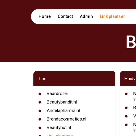
Home
Contact
Admin
Link plaatsen
B
Tips
Huidv
Baardroller
N
s
Beautybandit.nl
B
Andelapharma.nl
V
Brendacosmetics.nl
N
Beautyhut.nl
s