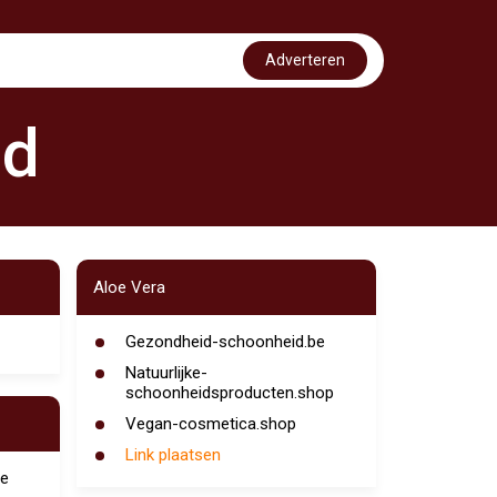
Adverteren
id
Aloe Vera
Gezondheid-schoonheid.be
Natuurlijke-
schoonheidsproducten.shop
Vegan-cosmetica.shop
Link plaatsen
e