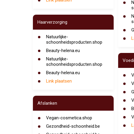
Link plaatsen
N
s
N
s
Haarverzorging
G
Natuurlijke-
L
schoonheidsproducten.shop
Beauty-helena.eu
Natuurlijke-
Voed
schoonheidsproducten.shop
Beauty-helena.eu
V
Link plaatsen
V
G
V
Afslanken
B
V
Vegan-cosmetica.shop
L
Gezondheid-schoonheid.be