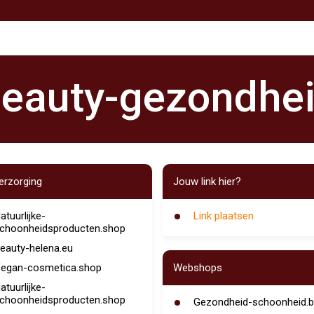
eauty-gezondhe
erzorging
Jouw link hier?
atuurlijke-
Link plaatsen
choonheidsproducten.shop
eauty-helena.eu
egan-cosmetica.shop
Webshops
atuurlijke-
choonheidsproducten.shop
Gezondheid-schoonheid.b